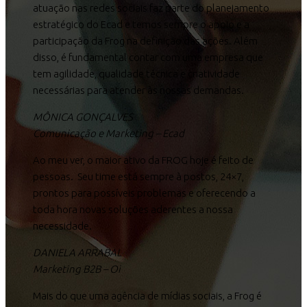
atuação nas redes sociais faz parte do planejamento
estratégico do Ecad e temos sempre o apoio e a
participação da Frog na definição das ações. Além
disso, é fundamental contar com uma empresa que
tem agilidade, qualidade técnica e criatividade
necessárias para atender às nossas demandas.
MÔNICA GONÇALVES
Comunicação e Marketing – Ecad
Ao meu ver, o maior ativo da FROG hoje é feito de
pessoas.
Seu time está sempre à postos, 24×7,
prontos para possíveis problemas e oferecendo a
toda hora novas soluções aderentes a nossa
necessidade.
DANIELA ARRABAL
Marketing B2B – Oi
Mais do que uma agência de mídias sociais, a Frog é