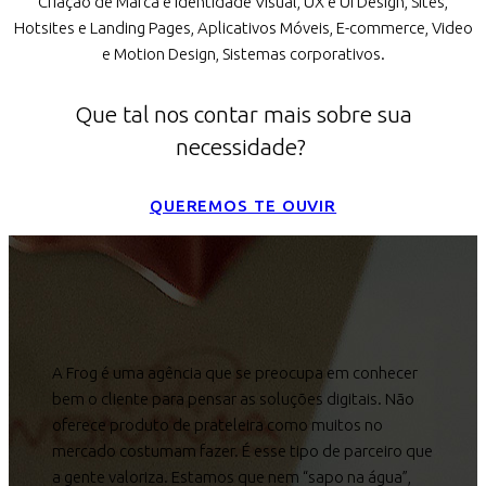
Criação de Marca e identidade Visual, UX e UI Design, Sites,
Hotsites e Landing Pages, Aplicativos Móveis, E-commerce, Video
e Motion Design, Sistemas corporativos.
Que tal nos contar mais sobre sua
necessidade?
QUEREMOS TE OUVIR
A Frog é uma agência que se preocupa em conhecer
bem o cliente para pensar as soluções digitais. Não
oferece produto de prateleira como muitos no
mercado costumam fazer. É esse tipo de parceiro que
a gente valoriza. Estamos que nem “sapo na água”,