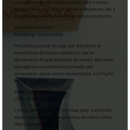
uma agência que encontra soluções para o cliente.
Inteligência de mercado, eficiência e dinamismo são a
combinação perfeita para atingir ótimos resultados.
NATHAN KUNIGAMI
Marketing – Accor Hotels
Procuramos pensar em algo que atendesse às
expectativas de nossos visitantes e que se
aproximasse da grandiosidade do evento. Buscamos
uma agência reconhecida e premiada, que
conseguisse captar nossas necessidades, e a Frog foi
a escolha perfeita.
MARCELO TAVARES
CEO – Brasil Game Show
A Frog é sem dúvida um “one-stop shop” para todos
aqueles que buscam criar presença de marca sólida.
Vida longa ao Sapo!