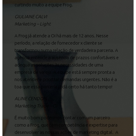
curtindo muito a equipe Frog.
GIULIANE CALVI
Marketing – Light
A Frog já atende a Oi há mais de 12 anos. Nesse
período, a relação de fornecedor x cliente se
transformou numa relação de verdadeira parceria. A
agência entende a ausência de prazos confortáveis e
adequa as soluções às necessidades de uma
empresa de varejo. A equipe está sempre pronta a
nos atender e priorizar demandas urgentes. Não é a
toa que essa parceria já dá certo há tanto tempo!
ALINE CENDON
Marketing Trade – Oi
É muito bom podermos contar com um parceiro
como a Frog, que tem competência e expertise para
desenvolver as nossas ações de marketing digital.
A